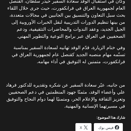
وكان في استقبال الوفد سعادة السفير حيدر سلطان، القنصل
العام لجمهورية العراق في فرانكفورت، حيث جرى خلال اللقاء
بحث سبل التعاون والتنسيق بين الجانبين في مجالات متعددة،
من بينها تنظيم الدورات التدريبية لنقل الخبرات الأوروبية إلى
الجيل الجديد، وعقد الندوات والمحاضرات التثقيفية، ودعم
الصحفيين في العراق عبر برامج التوعية والتطوير المهني.
وفي ختام الزيارة، قدّم الوفد تهانيه لسعادة السفير بمناسبة
تسنّمه مهام منصبه الجديد كقنصل عام لجمهورية العراق في
فرانكفورت، متمنين له التوفيق في أداء مهامه.
من جانبه، عبّر سعادة السفير عن شكره وتقديره للدكتور فرهاد
علي وأعضاء الوفد، مثمنًا جهود المنظمتين في دعم الصحفيين
وتعزيز الثقافة والإعلام الحر، ومتمنيًا لهما دوام النجاح والتوفيق
في مسيرتهما الإنسانية والمهنية.
شارك هذا الموضوع:
فيس بوك
X