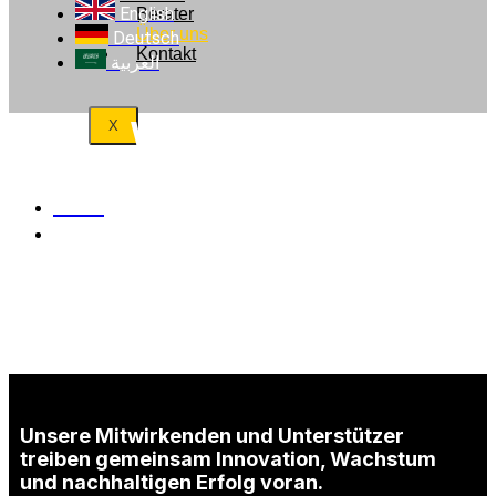
English
Berater
Über uns
Deutsch
Kontakt
العربية
Wer wir sind
X
Start
Wer wir sind
Unsere Mitwirkenden und Unterstützer
treiben gemeinsam Innovation, Wachstum
und nachhaltigen Erfolg voran.